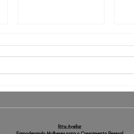
É O Que É
Faze
Como
la a
Rita Avellar
Empoderando Mulheres para o Crescimento Pessoal