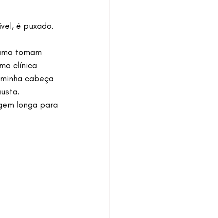
vel, é puxado.
mama tomam 
ma clínica 
 minha cabeça 
usta. 
gem longa para 