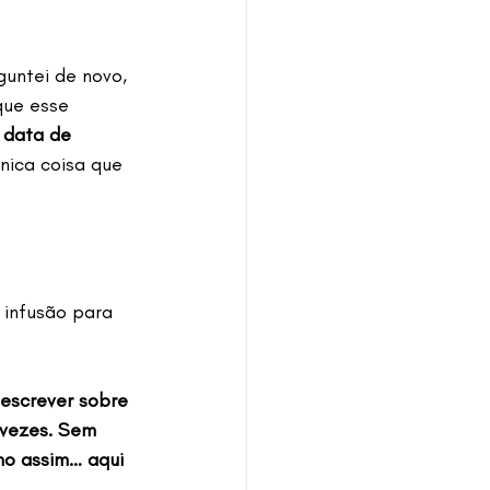
untei de novo, 
que esse 
 data de 
nica coisa que 
 infusão para 
 escrever sobre 
 vezes. Sem 
mo assim… aqui 