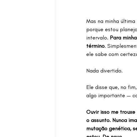
Mas na minha última 
porque estou planeja
intervalo. 
Para minha
término
. Simplesment
ele sabe com certeza
Nada divertido.
Ele disse que, no fim
algo importante — co
Ouvir isso me trouxe
o assunto. Nunca im
mutação genética, se
estou. De novo.