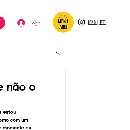
*
(ENG | PT)
Login
e não o
e estou 
esmo com um 
um momento eu 