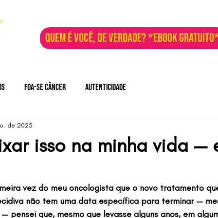
QUEM É VOCÊ, DE VERDADE? *EBOOK GRATUITO
os
Fda-se Câncer
Autenticidade
o. de 2025
xar isso na minha vida — 
imeira vez do meu oncologista que o novo tratamento qu
ecidiva não tem uma data específica para terminar — m
o — pensei que, mesmo que levasse alguns anos, em alg