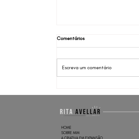
Comentários
Escreva um comentário
Do peitão à cerejinha
HOME
SOBRE MIM
A CRIATIVA EM EXPANSÃO