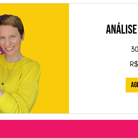
Análise
30
250
R$
Reais
brasileiros
Ag