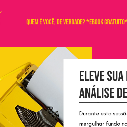
QUEM É VOCÊ, DE VERDADE? *EBOOK GRATUITO
ELeve sua
Análise d
Durante esta sessã
mergulhar fundo na