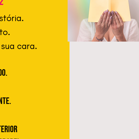
z
tória.
to.
 sua cara.
do.
nte.
terior