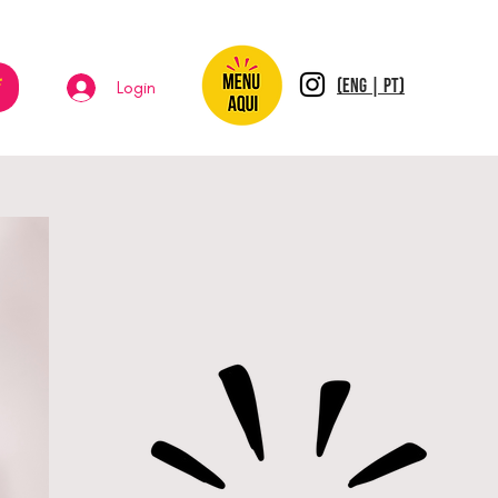
*
(ENG | PT)
Login