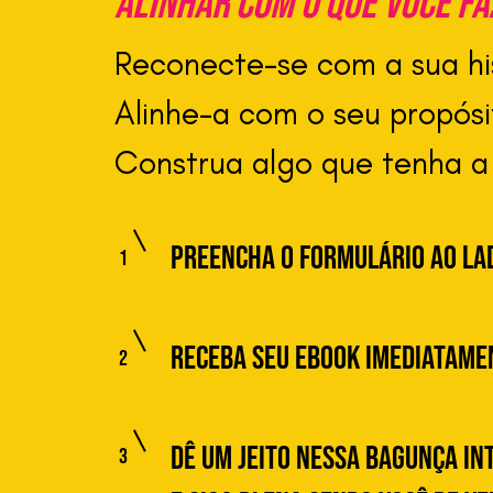
alinhar com o que você fa
Reconecte-se com a sua his
Alinhe-a com o seu propósi
Construa algo que tenha a
preencha o formulário ao la
1
receba seu ebook imediatame
2
Dê um jeito nessa bagunça in
3