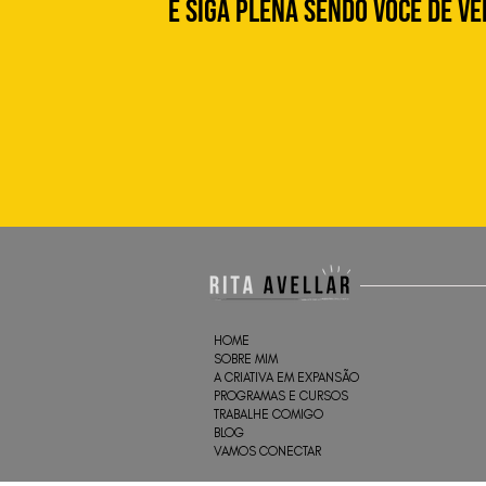
e siga plena sendo você de v
HOME
SOBRE MIM
A CRIATIVA EM EXPANSÃO
PROGRAMAS E CURSOS
TRABALHE COMIGO
BLOG
VAMOS CONECTAR