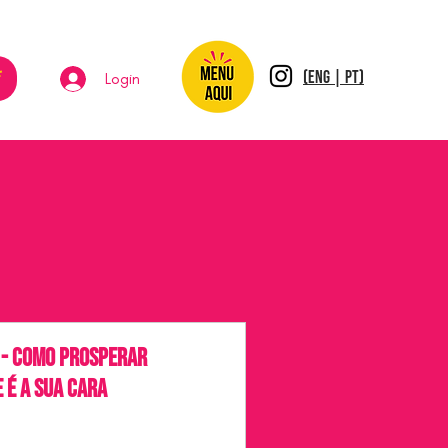
*
(ENG | PT)
Login
 - Como Prosperar
 é a Sua Cara