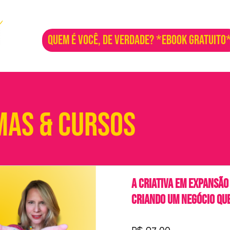
QUEM É VOCÊ, DE VERDADE? *EBOOK GRATUITO
as & Cursos
A Criativa em Expansão
Criando um Negócio que