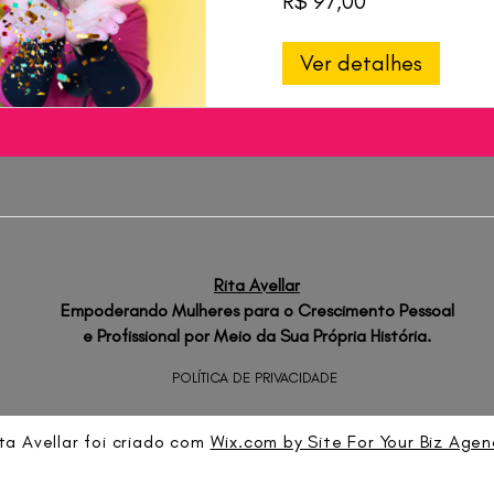
R$ 97,00
Ver detalhes
Rita Avellar
Empoderando Mulheres para o Crescimento Pessoal
e Profissional por Meio da Sua Própria História.
POLÍTICA DE PRIVACIDADE
ta Avellar foi criado com
Wix.com by Site For Your Biz Agen