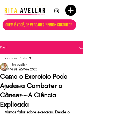
QUEM É VOCÊ, DE VERDADE? *EBOOK GRATUITO*
Post
Todos os Posts
Rita Avellar
Todos os Posts
6 de mar. de 2025
Como o Exercício Pode
Vida
Ajudar a Combater o
Pensamentos
Câncer - A Ciência
Fda-se Câncer
Explicada
Autenticidade
Vamos falar sobre exercício. Desde o 