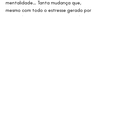
mentalidade… Tanta mudança que, 
mesmo com todo o estresse gerado por 
trocar de casa, eu não me canso de 
olhar cada cantinho que ainda estou 
arrumando, decorando e admirando dia 
após dia.
recomeço
vida aos 50
imigrante
casa e personalidade
transição
downsizing
identidade
mudança
Posts Relacionados
Ver tudo