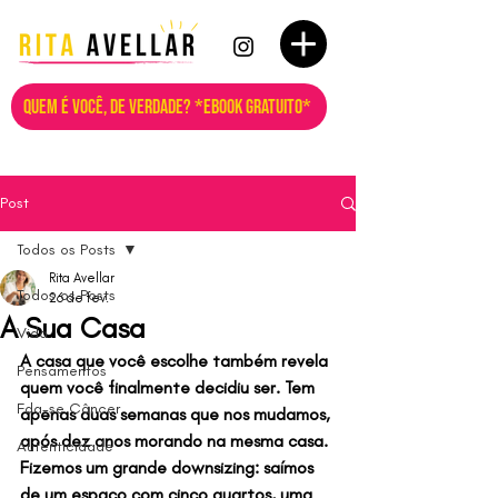
QUEM É VOCÊ, DE VERDADE? *EBOOK GRATUITO*
Post
Todos os Posts
Rita Avellar
Todos os Posts
26 de fev.
A Sua Casa
Vida
A casa que você escolhe também revela 
Pensamentos
quem você finalmente decidiu ser. Tem 
Fda-se Câncer
apenas duas semanas que nos mudamos, 
após dez anos morando na mesma casa. 
Autenticidade
Fizemos um grande downsizing: saímos 
de um espaço com cinco quartos, uma 