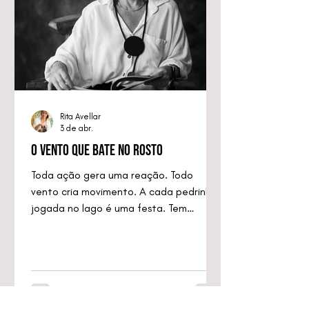
Rita Avellar
3 de abr.
O Vento que Bate no Rosto
Toda ação gera uma reação. Todo
vento cria movimento. A cada pedrinha
jogada no lago é uma festa. Tem
momentos em que uma simples atitude
de mudança gera tantos
acontecimentos juntos que nem temos
tempo para pensar se são coisas boas
ou não tão boas assim. Mas são de
alguma forma: movimentos.