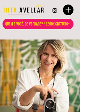
QUEM É VOCÊ, DE VERDADE? *EBOOK GRATUITO*