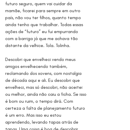
futuro seguro, quem vai cuidar da 
mamãe, ficarei para sempre em outro 
país, não vou ter filhos, quanto tempo 
ainda tenho que trabalhar. Todas essas 
ações de “futuro” eu fui empurrando 
com a barriga já que me achava tão 
distante da velhice. Tola. Tolinha. 
Descobri que envelheci vendo meus 
amigos envelhecendo também, 
reclamando dos xovens, com nostalgia 
de década aqui e ali. Eu descobri que 
envelheci, mas só descobri, não aceitei 
ou melhor, ainda não caiu a ficha. Se isso 
é bom ou ruim, o tempo dirá. Com 
certeza a falta de planejamento futuro 
é um erro. Mas isso eu estou 
aprendendo, levando tapas atrás de 
tapas. Uma coisa é boa de descobrir 