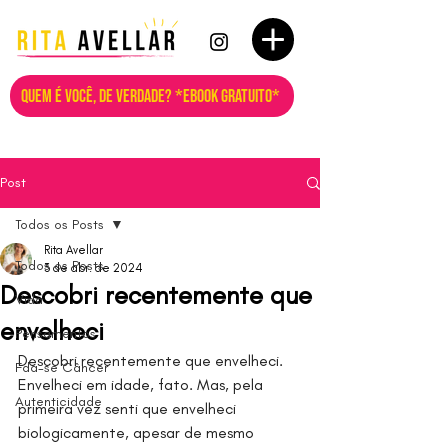
QUEM É VOCÊ, DE VERDADE? *EBOOK GRATUITO*
Post
Todos os Posts
Rita Avellar
Todos os Posts
3 de abr. de 2024
Descobri recentemente que
Vida
envelheci
Pensamentos
Descobri recentemente que envelheci. 
Fda-se Câncer
Envelheci em idade, fato. Mas, pela 
Autenticidade
primeira vez senti que envelheci 
biologicamente, apesar de mesmo 