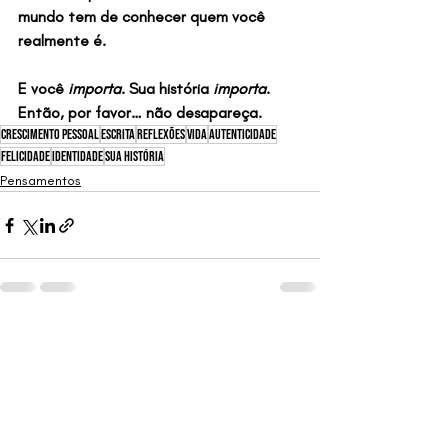
mundo tem de conhecer quem você 
realmente é.
E você 
importa
. Sua história 
importa
. 
Então, por favor… não desapareça.
crescimento pessoal
escrita
reflexões
vida
autenticidade
felicidade
Identidade
Sua História
Pensamentos
Posts Relacionados
Ver tudo