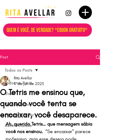
QUEM É VOCÊ, DE VERDADE? *EBOOK GRATUITO*
Post
Todos os Posts
Rita Avellar
Todos os Posts
17 de jul. de 2025
O Tetris me ensinou que,
Vida
quando você tenta se
Pensamentos
encaixar, você desaparece.
Fda-se Câncer
Ah, querido Tetris… que mensagem sábia 
Autenticidade
você nos ensinou. 
 “Se encaixar” parece 
inofensivo, mas esse desejo pode 